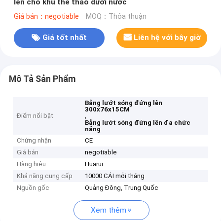
lên cho khu thể thao dưới nước
Giá bán：negotiable
MOQ：Thỏa thuận
Giá tốt nhất
Liên hệ với bây giờ
Mô Tả Sản Phẩm
Bảng lướt sóng đứng lên
300x76x15CM
Điểm nổi bật
,
Bảng lướt sóng đứng lên đa chức
năng
Chứng nhận
CE
Giá bán
negotiable
Hàng hiệu
Huarui
Khả năng cung cấp
10000 CÁI mỗi tháng
Nguồn gốc
Quảng Đông, Trung Quốc
Xem thêm