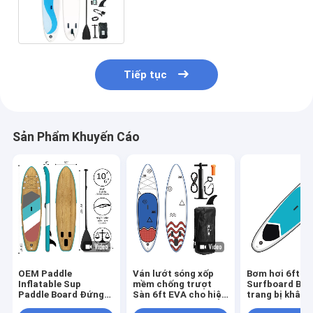
khu thể thao dưới nước
Tiếp tục
Sản Phẩm Khuyến Cáo
OEM Paddle
Ván lướt sóng xốp
Bơm hơi 6ft S
Inflatable Sup
mềm chống trượt
Surfboard Bọt
Paddle Board Đứng
Sàn 6ft EVA cho hiệu
trang bị khâu 
lên Lướt sóng 17,5
suất thể thao dưới
suất cao PVC